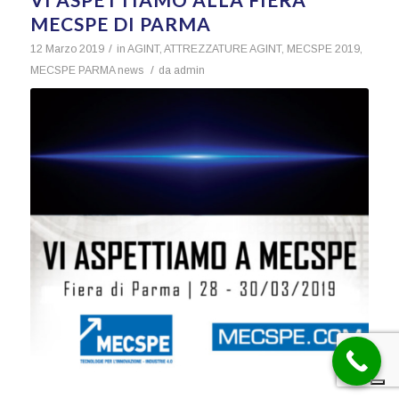
MECSPE DI PARMA
/
12 Marzo 2019
in
AGINT
,
ATTREZZATURE AGINT
,
MECSPE 2019
,
/
MECSPE PARMA
news
da
admin