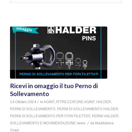
Ricevi in omaggio il tuo Perno di
Sollevamento
/
14 Ottobre 2024
in
AGINT
,
ATTREZZATURE AGINT
,
HALDER
,
PERNI DI SOLLEVAMENTO
,
PERNI DI SOLLEVAMENTO HALDER
,
PERNI DI SOLLEVAMENTO PER FORI FILETTATI
,
PERNI HALDER
,
/
SOLLEVAMENTO E MOVIMENTAZIONE
news
da
Maddalena
Orani