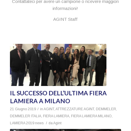
Contattateci per avere un campione o ricevere maggiori
informazioni!
AGINT Staff
IL SUCCESSO DELL’ULTIMA FIERA
LAMIERA A MILANO
/
21 Giugno 2019
in
AGINT
,
ATTREZZATURE AGINT
,
DEMMELER
,
DEMMELER ITALIA
,
FIERA LAMIERA
,
FIERA LAMIERA MILANO
,
/
LAMIERA 2019
news
da
Agint